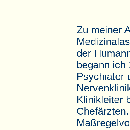
Zu meiner A
Medizinalas
der Humanme
begann ich 
Psychiater 
Nervenklini
Klinikleite
Chefärzten.
Maßregelvol