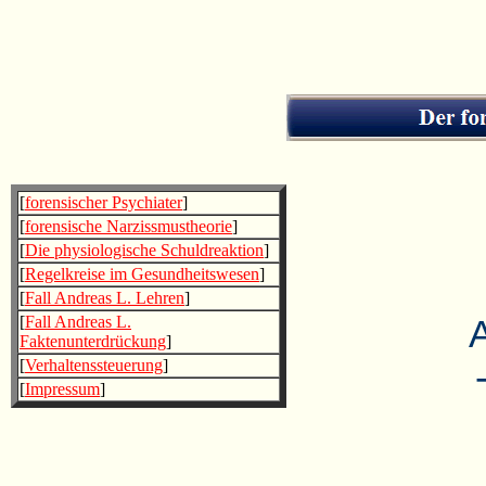
[
forensischer Psychiater
]
[
forensische Narzissmustheorie
]
[
Die physiologische Schuldreaktion
]
[
Regelkreise im Gesundheitswesen
]
[
Fall Andreas L. Lehren
]
[
Fall Andreas L.
A
Faktenunterdrückung
]
[
Verhaltenssteuerung
]
-
[
Impressum
]