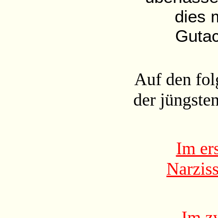
dies 
Gutac
Auf den fol
der jüngsten
Im er
Narziss
Im zw